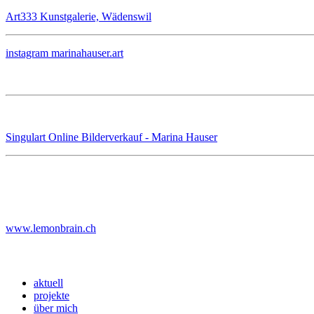
Art333 Kunstgalerie, Wädenswil
instagram marinahauser.art
Singulart Online Bilderverkauf - Marina Hauser
powered by:
www.lemonbrain.ch
navigation
aktuell
projekte
über mich